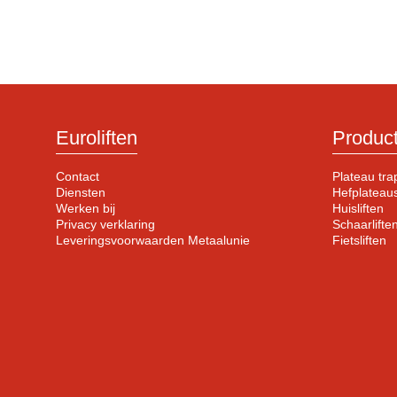
Euroliften
Produc
Contact
Plateau trap
Diensten
Hefplateau
Werken bij
Huisliften
Privacy verklaring
Schaarlifte
Leveringsvoorwaarden Metaalunie
Fietsliften