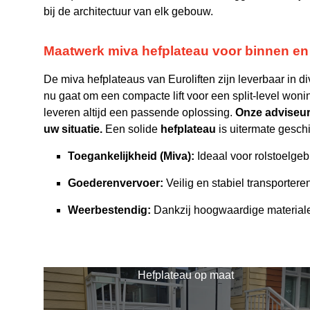
bij de architectuur van elk gebouw.
Maatwerk miva hefplateau voor binnen en
De miva hefplateaus van Euroliften zijn leverbaar in 
nu gaat om een compacte lift voor een split-level woni
leveren altijd een passende oplossing.
Onze adviseur
uw situatie.
Een solide
hefplateau
is uitermate gesch
Toegankelijkheid (Miva):
Ideaal voor rolstoelgeb
Goederenvervoer:
Veilig en stabiel transporter
Weerbestendig:
Dankzij hoogwaardige materialen
Hefplateau op maat