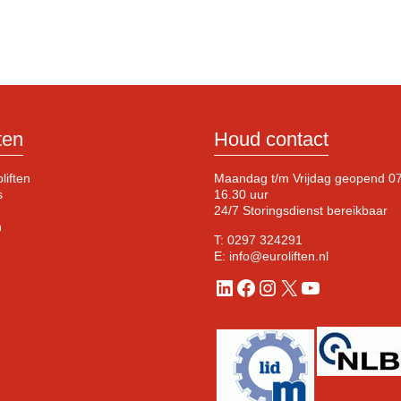
ten
Houd contact
liften
Maandag t/m Vrijdag geopend 07
s
16.30 uur
24/7 Storingsdienst bereikbaar
n
T:
0297 324291
E:
info@euroliften.nl