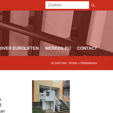
OVER EUROLIFTEN
WERKEN BIJ
CONTACT
Je bent hier:
Home
»
Hefplateaus
s,
3
aan