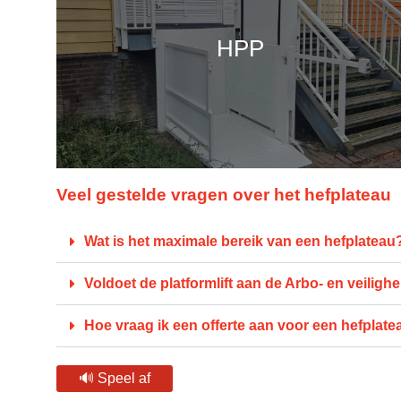
HPP
Veel gestelde vragen over het hefplateau
Wat is het maximale bereik van een hefplateau
Voldoet de platformlift aan de Arbo- en veiligh
Hoe vraag ik een offerte aan voor een hefplate
🔊 Speel af