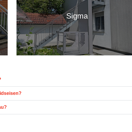
Sigma
?
eidseisen?
au?